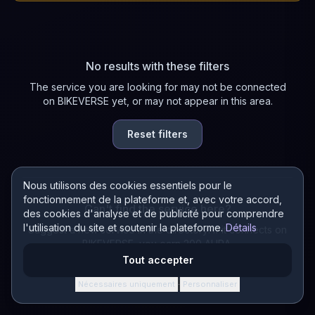
No results with these filters
The service you are looking for may not be connected
on BIKEVERSE yet, or may not appear in this area.
Reset filters
Nous utilisons des cookies essentiels pour le
fonctionnement de la plateforme et, avec votre accord,
Can't find the service here?
des cookies d'analyse et de publicité pour comprendre
l'utilisation du site et soutenir la plateforme.
Détails
Suggest a new service in the directory! If it connects on
BIKEVERSE, you earn 200 AURA.
Tout accepter
Suggest a service
Nécessaires uniquement
Personnaliser
·