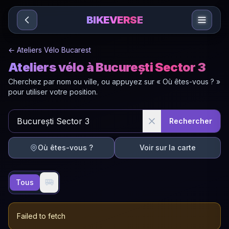
Sari la conținut
BIKEVERSE
←
Ateliers Vélo Bucarest
Ateliers vélo à București Sector 3
Cherchez par nom ou ville, ou appuyez sur « Où êtes-vous ? »
pour utiliser votre position.
Rechercher
Où êtes-vous ?
Voir sur la carte
🚐
Tous
Failed to fetch