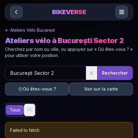
Sari la conținut
BIKEVERSE
←
Ateliers Vélo Bucarest
Ateliers vélo à București Sector 2
Cherchez par nom ou ville, ou appuyez sur « Où êtes-vous ? »
pour utiliser votre position.
Rechercher
Où êtes-vous ?
Voir sur la carte
🚐
Tous
Failed to fetch