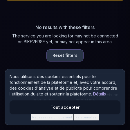
No results with these filters
The service you are looking for may not be connected
on BIKEVERSE yet, or may not appear in this area.
Reset filters
Nous utilisons des cookies essentiels pour le
fonctionnement de la plateforme et, avec votre accord,
Can't find the service here?
des cookies d'analyse et de publicité pour comprendre
l'utilisation du site et soutenir la plateforme.
Détails
Suggest a new service in the directory! If it connects on
BIKEVERSE, you earn 200 AURA.
Tout accepter
Suggest a service
Nécessaires uniquement
Personnaliser
·