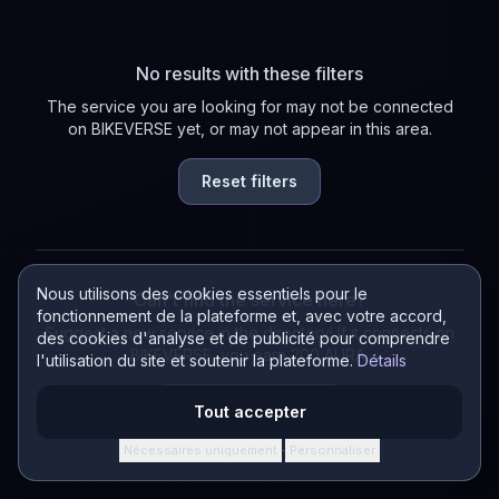
No results with these filters
The service you are looking for may not be connected
on BIKEVERSE yet, or may not appear in this area.
Reset filters
Nous utilisons des cookies essentiels pour le
Can't find the service here?
fonctionnement de la plateforme et, avec votre accord,
Suggest a new service in the directory! If it connects on
des cookies d'analyse et de publicité pour comprendre
BIKEVERSE, you earn 200 AURA.
l'utilisation du site et soutenir la plateforme.
Détails
Suggest a service
Tout accepter
Nécessaires uniquement
Personnaliser
·