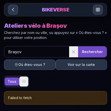
Sari la conținut
BIKEVERSE
Ateliers vélo à Brașov
Cherchez par nom ou ville, ou appuyez sur « Où êtes-vous ? »
pour utiliser votre position.
Rechercher
Où êtes-vous ?
Voir sur la carte
🚐
Tous
Failed to fetch