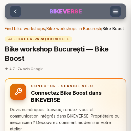
Sari la conținut
BIKEVERSE
Find bike workshops
/
Bike workshops in București
/
Bike Boost
ATELIER DE REPARAȚII BICICLETE
Bike workshop București — Bike
Boost
★
4.7
·
74
avis Google
CONECTOR · SERVICE VÉLO
Connectez Bike Boost dans
BIKEVERSE
Devis numériques, travaux, rendez-vous et
communication intégrés dans BIKEVERSE. Propriétaire ou
mécanicien ? Découvrez comment moderniser votre
atelier.