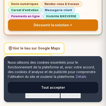
Devis numériques
Rendez-vous & travaux
Carnet d'entretien
Messagerie client
Paiements en ligne
Visibilité BIKEVERSE
Découvrir la solution
Voir le lieu sur Google Maps
Naviguer avec Waze
Nous utilisons des cookies essentiels pour le
fonctionnement de la plateforme et, avec votre accord,
des cookies d'analyse et de publicité pour comprendre
l'utilisation du site et soutenir la plateforme.
Détails
ADDRESS
Strada Lugoj 22 parter, 012212 București, România,
Tout accepter
București, Sector 1
Nécessaires uniquement
Personnaliser
·