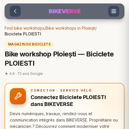
Sari la conținut
BIKEVERSE
Find bike workshops
/
Bike workshops in Ploiești
/
Biciclete PLOIESTI
MAGAZIN DE BICICLETE
Bike workshop Ploiești — Biciclete
PLOIESTI
★
4.6
·
72
avis Google
CONECTOR · SERVICE VÉLO
Connectez Biciclete PLOIESTI
dans BIKEVERSE
Devis numériques, travaux, rendez-vous et
communication intégrés dans BIKEVERSE. Propriétaire ou
mécanicien ? Découvrez comment moderniser votre