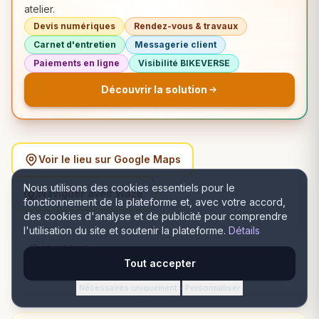
atelier.
Devis numériques
Rendez-vous & travaux
Carnet d'entretien
Messagerie client
Paiements en ligne
Visibilité BIKEVERSE
Découvrir la solution
Voir le lieu sur Google Maps
Nous utilisons des cookies essentiels pour le
Naviguer avec Waze
fonctionnement de la plateforme et, avec votre accord,
des cookies d'analyse et de publicité pour comprendre
l'utilisation du site et soutenir la plateforme.
Détails
ADDRESS
Tout accepter
Strada Văleni 26-28, Ploiești, România, Ploiești, Prahova
Nécessaires uniquement
Personnaliser
·