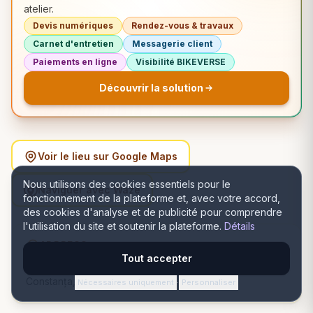
atelier.
Devis numériques
Rendez-vous & travaux
Carnet d'entretien
Messagerie client
Paiements en ligne
Visibilité BIKEVERSE
Découvrir la solution
Voir le lieu sur Google Maps
Nous utilisons des cookies essentiels pour le
Naviguer avec Waze
fonctionnement de la plateforme et, avec votre accord,
des cookies d'analyse et de publicité pour comprendre
l'utilisation du site et soutenir la plateforme.
Détails
ADDRESS
Tout accepter
Strada Eliberării nr. 2D, 900178 Constanța, România,
Constanța, Constanța
Nécessaires uniquement
Personnaliser
·