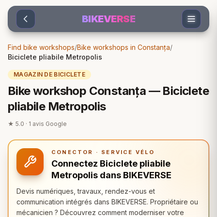
Sari la conținut
BIKEVERSE
Find bike workshops
/
Bike workshops in Constanța
/
Biciclete pliabile Metropolis
MAGAZIN DE BICICLETE
Bike workshop Constanța — Biciclete
pliabile Metropolis
★
5.0
·
1
avis Google
CONECTOR · SERVICE VÉLO
Connectez Biciclete pliabile
Metropolis dans BIKEVERSE
Devis numériques, travaux, rendez-vous et
communication intégrés dans BIKEVERSE. Propriétaire ou
mécanicien ? Découvrez comment moderniser votre