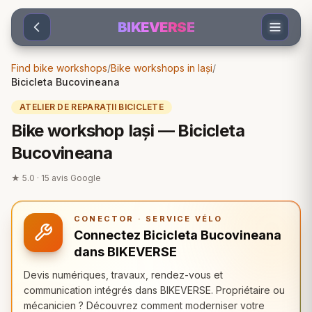
Sari la conținut
BIKEVERSE
Find bike workshops
/
Bike workshops in Iași
/
Bicicleta Bucovineana
ATELIER DE REPARAȚII BICICLETE
Bike workshop Iași — Bicicleta
Bucovineana
★
5.0
·
15
avis Google
CONECTOR · SERVICE VÉLO
Connectez Bicicleta Bucovineana
dans BIKEVERSE
Devis numériques, travaux, rendez-vous et
communication intégrés dans BIKEVERSE. Propriétaire ou
mécanicien ? Découvrez comment moderniser votre