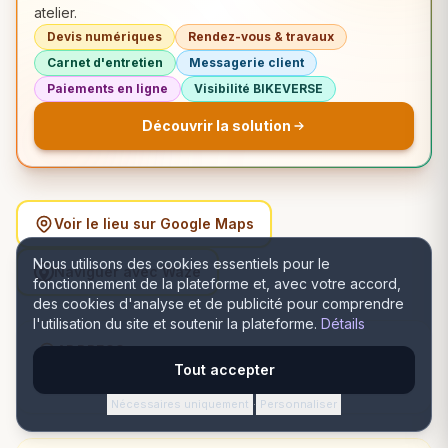
atelier.
Devis numériques
Rendez-vous & travaux
Carnet d'entretien
Messagerie client
Paiements en ligne
Visibilité BIKEVERSE
Découvrir la solution
Voir le lieu sur Google Maps
Nous utilisons des cookies essentiels pour le
Naviguer avec Waze
fonctionnement de la plateforme et, avec votre accord,
des cookies d'analyse et de publicité pour comprendre
l'utilisation du site et soutenir la plateforme.
Détails
ADDRESS
Tout accepter
Strada Vlădiceni 12, Iași, România, Iași, Iași
Nécessaires uniquement
Personnaliser
·