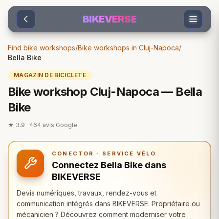
Sari la conținut
BIKEVERSE
Find bike workshops
/
Bike workshops in Cluj-Napoca
/
Bella Bike
MAGAZIN DE BICICLETE
Bike workshop Cluj-Napoca — Bella
Bike
★
3.9
·
464
avis Google
CONECTOR · SERVICE VÉLO
Connectez Bella Bike dans
BIKEVERSE
Devis numériques, travaux, rendez-vous et
communication intégrés dans BIKEVERSE. Propriétaire ou
mécanicien ? Découvrez comment moderniser votre