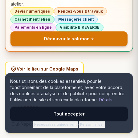
atelier.
Devis numériques
Rendez-vous & travaux
Carnet d'entretien
Messagerie client
Paiements en ligne
Visibilité BIKEVERSE
Découvrir la solution
Voir le lieu sur Google Maps
Nous utilisons des cookies essentiels pour le
Naviguer avec Waze
fonctionnement de la plateforme et, avec votre accord,
des cookies d'analyse et de publicité pour comprendre
l'utilisation du site et soutenir la plateforme.
Détails
ADDRESS
Tout accepter
Strada Teodor Mihali 50, 400591 Cluj-Napoca, România,
Cluj-Napoca, Cluj
Nécessaires uniquement
Personnaliser
·