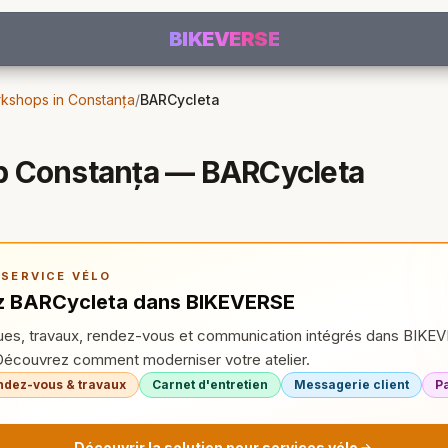
BIKEVERSE
kshops in Constanța
/
BARCycleta
p Constanța — BARCycleta
 SERVICE VÉLO
z BARCycleta dans BIKEVERSE
es, travaux, rendez-vous et communication intégrés dans BIKEVE
Découvrez comment moderniser votre atelier.
ndez-vous & travaux
Carnet d'entretien
Messagerie client
P
Découvrir la solution pour services vélo