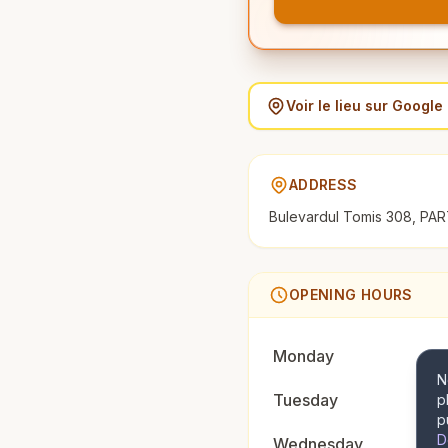
Voir le lieu sur Googl
ADDRESS
Bulevardul Tomis 308, PAR
OPENING HOURS
Monday
N
Tuesday
p
p
D
Wednesday