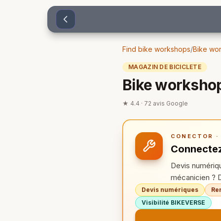
Sari la conținut
Find bike workshops
/
Bike wor
MAGAZIN DE BICICLETE
Bike worksho
★
4.4
·
72
avis Google
CONECTOR ·
Connecte
Devis numériqu
mécanicien ? 
Devis numériques
Re
Visibilité BIKEVERSE