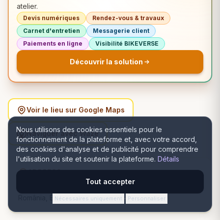
atelier.
Devis numériques
Rendez-vous & travaux
Carnet d'entretien
Messagerie client
Paiements en ligne
Visibilité BIKEVERSE
Découvrir la solution
Voir le lieu sur Google Maps
Nous utilisons des cookies essentiels pour le
Naviguer avec Waze
fonctionnement de la plateforme et, avec votre accord,
des cookies d'analyse et de publicité pour comprendre
l'utilisation du site et soutenir la plateforme.
Détails
ADDRESS
Tout accepter
Bulevardul 1 Decembrie 1918 nr.63, 120234 Buzău,
România, Buzău, Buzău
Nécessaires uniquement
Personnaliser
·