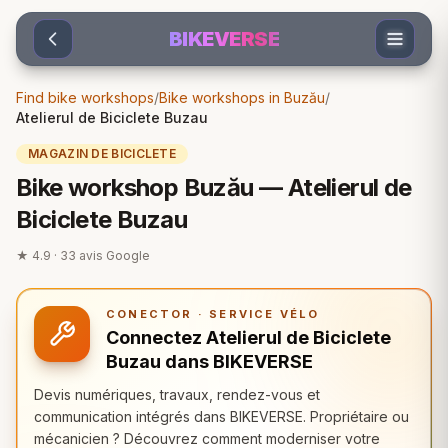
Sari la conținut
BIKEVERSE
Find bike workshops
/
Bike workshops in Buzău
/
Atelierul de Biciclete Buzau
MAGAZIN DE BICICLETE
Bike workshop Buzău — Atelierul de
Biciclete Buzau
★
4.9
·
33
avis Google
CONECTOR · SERVICE VÉLO
Connectez Atelierul de Biciclete
Buzau dans BIKEVERSE
Devis numériques, travaux, rendez-vous et
communication intégrés dans BIKEVERSE. Propriétaire ou
mécanicien ? Découvrez comment moderniser votre