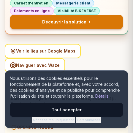
Carnet d'entretien
Messagerie client
Paiements en ligne
Visibilité BIKEVERSE
Découvrir la solution
Voir le lieu sur Google Maps
Naviguer avec Waze
Nous utilisons des cookies essentiels pour le
fonctionnement de la plateforme et, avec votre accord,
ADDRESS
des cookies d'analyse et de publicité pour comprendre
l'utilisation du site et soutenir la plateforme.
Détails
Bulevardul Regele Mihai I al României 22, 700164 Iași,
România, Iași, Iași
Tout accepter
Nécessaires uniquement
Personnaliser
·
OPENING HOURS