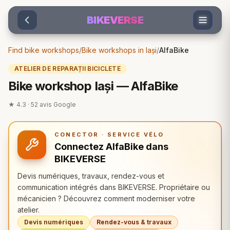
Sari la conținut
BIKEVERSE
Find bike workshops
/
Bike workshops in Iași
/
AlfaBike
ATELIER DE REPARAȚII BICICLETE
Bike workshop Iași — AlfaBike
★
4.3
·
52
avis Google
CONECTOR · SERVICE VÉLO
Connectez AlfaBike dans
BIKEVERSE
Devis numériques, travaux, rendez-vous et
communication intégrés dans BIKEVERSE. Propriétaire ou
mécanicien ? Découvrez comment moderniser votre
atelier.
Devis numériques
Rendez-vous & travaux