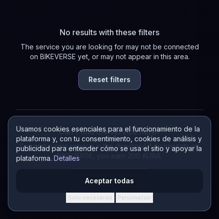
No results with these filters
The service you are looking for may not be connected
on BIKEVERSE yet, or may not appear in this area.
Reset filters
Usamos cookies esenciales para el funcionamiento de la
Can't find the service here?
plataforma y, con tu consentimiento, cookies de análisis y
Suggest a new service in the directory! If it connects on
publicidad para entender cómo se usa el sitio y apoyar la
BIKEVERSE, you earn 200 AURA.
plataforma.
Detalles
Suggest a service
Aceptar todas
Solo necesarias
Personalizar
·