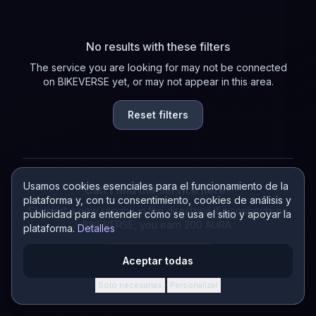
No results with these filters
The service you are looking for may not be connected
on BIKEVERSE yet, or may not appear in this area.
Reset filters
Usamos cookies esenciales para el funcionamiento de la
Can't find the service here?
plataforma y, con tu consentimiento, cookies de análisis y
Suggest a new service in the directory! If it connects on
publicidad para entender cómo se usa el sitio y apoyar la
BIKEVERSE, you earn 200 AURA.
plataforma.
Detalles
Suggest a service
Aceptar todas
Solo necesarias
Personalizar
·