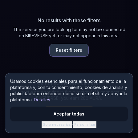
No results with these filters
The service you are looking for may not be connected
on BIKEVERSE yet, or may not appear in this area.
Reset filters
Usamos cookies esenciales para el funcionamiento de la
Can't find the service here?
plataforma y, con tu consentimiento, cookies de análisis y
Suggest a new service in the directory! If it connects on
publicidad para entender cómo se usa el sitio y apoyar la
BIKEVERSE, you earn 200 AURA.
plataforma.
Detalles
Suggest a service
Aceptar todas
Solo necesarias
Personalizar
·