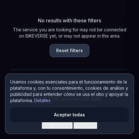
No results with these filters
The service you are looking for may not be connected
on BIKEVERSE yet, or may not appear in this area.
Reset filters
Usamos cookies esenciales para el funcionamiento de la
Can't find the service here?
plataforma y, con tu consentimiento, cookies de análisis y
Suggest a new service in the directory! If it connects on
publicidad para entender cómo se usa el sitio y apoyar la
BIKEVERSE, you earn 200 AURA.
plataforma.
Detalles
Suggest a service
Aceptar todas
Solo necesarias
Personalizar
·