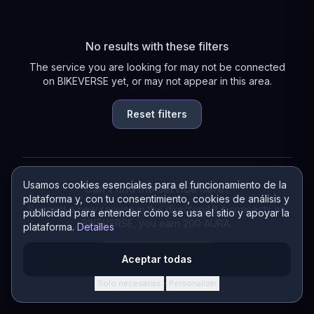
No results with these filters
The service you are looking for may not be connected
on BIKEVERSE yet, or may not appear in this area.
Reset filters
Usamos cookies esenciales para el funcionamiento de la
Can't find the service here?
plataforma y, con tu consentimiento, cookies de análisis y
Suggest a new service in the directory! If it connects on
publicidad para entender cómo se usa el sitio y apoyar la
BIKEVERSE, you earn 200 AURA.
plataforma.
Detalles
Suggest a service
Aceptar todas
Solo necesarias
Personalizar
·