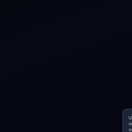
U
c
c