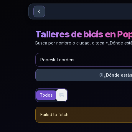
Sari la conținut
Talleres de bicis en Po
Busca por nombre o ciudad, o toca «¿Dónde estás
¿Dónde está
🚐
Todos
Failed to fetch