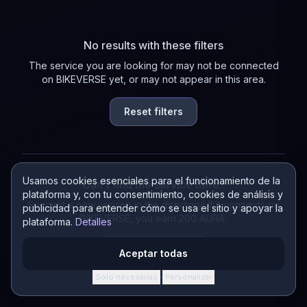
No results with these filters
The service you are looking for may not be connected
on BIKEVERSE yet, or may not appear in this area.
Reset filters
Usamos cookies esenciales para el funcionamiento de la
Can't find the service here?
plataforma y, con tu consentimiento, cookies de análisis y
Suggest a new service in the directory! If it connects on
publicidad para entender cómo se usa el sitio y apoyar la
BIKEVERSE, you earn 200 AURA.
plataforma.
Detalles
Suggest a service
Aceptar todas
Solo necesarias
Personalizar
·