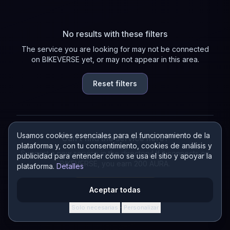
No results with these filters
The service you are looking for may not be connected
on BIKEVERSE yet, or may not appear in this area.
Reset filters
Usamos cookies esenciales para el funcionamiento de la
Can't find the service here?
plataforma y, con tu consentimiento, cookies de análisis y
Suggest a new service in the directory! If it connects on
publicidad para entender cómo se usa el sitio y apoyar la
BIKEVERSE, you earn 200 AURA.
plataforma.
Detalles
Suggest a service
Aceptar todas
Solo necesarias
Personalizar
·