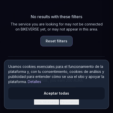
No results with these filters
The service you are looking for may not be connected
on BIKEVERSE yet, or may not appear in this area.
Reset filters
Usamos cookies esenciales para el funcionamiento de la
Can't find the service here?
plataforma y, con tu consentimiento, cookies de análisis y
Suggest a new service in the directory! If it connects on
publicidad para entender cómo se usa el sitio y apoyar la
BIKEVERSE, you earn 200 AURA.
plataforma.
Detalles
Suggest a service
Aceptar todas
Solo necesarias
Personalizar
·