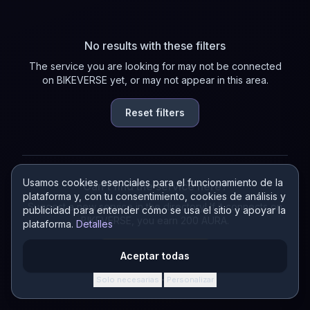
No results with these filters
The service you are looking for may not be connected
on BIKEVERSE yet, or may not appear in this area.
Reset filters
Usamos cookies esenciales para el funcionamiento de la
Can't find the service here?
plataforma y, con tu consentimiento, cookies de análisis y
Suggest a new service in the directory! If it connects on
publicidad para entender cómo se usa el sitio y apoyar la
BIKEVERSE, you earn 200 AURA.
plataforma.
Detalles
Suggest a service
Aceptar todas
Solo necesarias
Personalizar
·