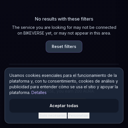
No results with these filters
The service you are looking for may not be connected
on BIKEVERSE yet, or may not appear in this area.
Reset filters
Usamos cookies esenciales para el funcionamiento de la
Can't find the service here?
plataforma y, con tu consentimiento, cookies de análisis y
Suggest a new service in the directory! If it connects on
publicidad para entender cómo se usa el sitio y apoyar la
BIKEVERSE, you earn 200 AURA.
plataforma.
Detalles
Suggest a service
Aceptar todas
Solo necesarias
Personalizar
·