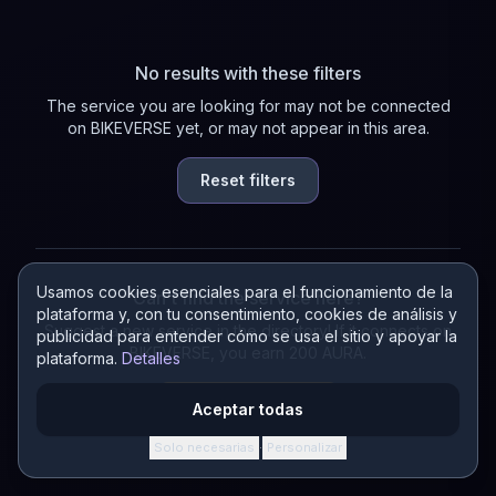
No results with these filters
The service you are looking for may not be connected
on BIKEVERSE yet, or may not appear in this area.
Reset filters
Usamos cookies esenciales para el funcionamiento de la
Can't find the service here?
plataforma y, con tu consentimiento, cookies de análisis y
Suggest a new service in the directory! If it connects on
publicidad para entender cómo se usa el sitio y apoyar la
BIKEVERSE, you earn 200 AURA.
plataforma.
Detalles
Suggest a service
Aceptar todas
Solo necesarias
Personalizar
·