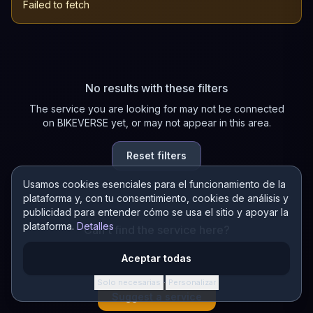
Failed to fetch
No results with these filters
The service you are looking for may not be connected
on BIKEVERSE yet, or may not appear in this area.
Reset filters
Usamos cookies esenciales para el funcionamiento de la
plataforma y, con tu consentimiento, cookies de análisis y
publicidad para entender cómo se usa el sitio y apoyar la
plataforma.
Detalles
Can't find the service here?
Suggest a new service in the directory! If it connects on
Aceptar todas
BIKEVERSE, you earn 200 AURA.
Solo necesarias
Personalizar
·
Suggest a service