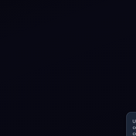
U
c
c