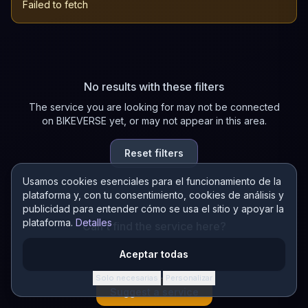
Failed to fetch
No results with these filters
The service you are looking for may not be connected
on BIKEVERSE yet, or may not appear in this area.
Reset filters
Usamos cookies esenciales para el funcionamiento de la
plataforma y, con tu consentimiento, cookies de análisis y
publicidad para entender cómo se usa el sitio y apoyar la
plataforma.
Detalles
Can't find the service here?
Suggest a new service in the directory! If it connects on
Aceptar todas
BIKEVERSE, you earn 200 AURA.
Solo necesarias
Personalizar
·
Suggest a service