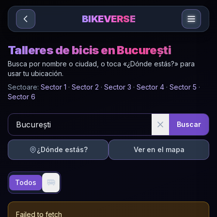
Sari la conținut
BIKEVERSE
Talleres de bicis en București
Busca por nombre o ciudad, o toca «¿Dónde estás?» para
usar tu ubicación.
Sectoare:
Sector
1
·
Sector
2
·
Sector
3
·
Sector
4
·
Sector
5
·
Sector
6
Buscar
¿Dónde estás?
Ver en el mapa
🚐
Todos
Failed to fetch