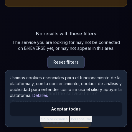
No results with these filters
The service you are looking for may not be connected
on BIKEVERSE yet, or may not appear in this area.
Reset filters
Usamos cookies esenciales para el funcionamiento de la
plataforma y, con tu consentimiento, cookies de análisis y
publicidad para entender cómo se usa el sitio y apoyar la
Can't find the service here?
plataforma.
Detalles
Suggest a new service in the directory! If it connects on
BIKEVERSE, you earn 200 AURA.
Aceptar todas
Solo necesarias
Personalizar
·
Suggest a service