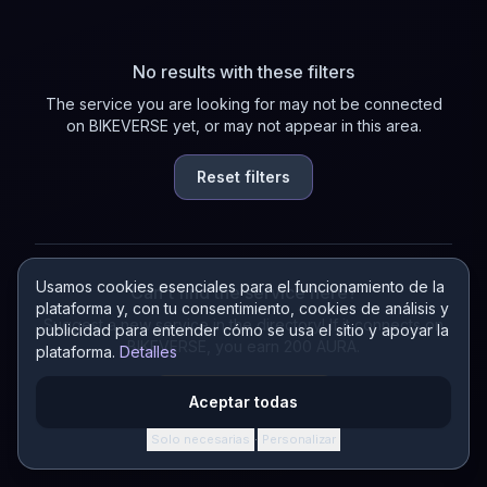
No results with these filters
The service you are looking for may not be connected
on BIKEVERSE yet, or may not appear in this area.
Reset filters
Usamos cookies esenciales para el funcionamiento de la
Can't find the service here?
plataforma y, con tu consentimiento, cookies de análisis y
Suggest a new service in the directory! If it connects on
publicidad para entender cómo se usa el sitio y apoyar la
BIKEVERSE, you earn 200 AURA.
plataforma.
Detalles
Suggest a service
Aceptar todas
Solo necesarias
Personalizar
·