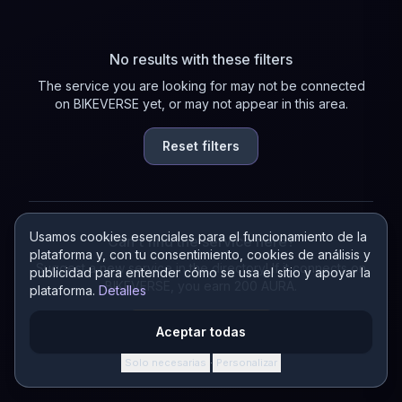
No results with these filters
The service you are looking for may not be connected
on BIKEVERSE yet, or may not appear in this area.
Reset filters
Usamos cookies esenciales para el funcionamiento de la
Can't find the service here?
plataforma y, con tu consentimiento, cookies de análisis y
Suggest a new service in the directory! If it connects on
publicidad para entender cómo se usa el sitio y apoyar la
BIKEVERSE, you earn 200 AURA.
plataforma.
Detalles
Suggest a service
Aceptar todas
Solo necesarias
Personalizar
·