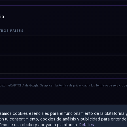
ia
TROS PAÍSES:
do por reCAPTCHA de Google. Se aplican la
Política de privacidad
y los
Términos de servicio
de
samos cookies esenciales para el funcionamiento de la plataforma y
on tu consentimiento, cookies de análisis y publicidad para entende
ómo se usa el sitio y apoyar la plataforma.
Detalles