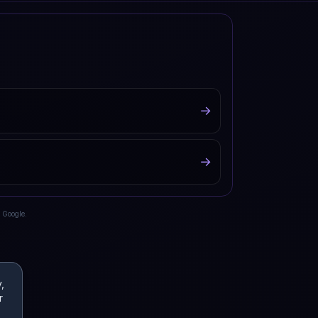
→
→
 Google.
,
r