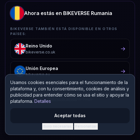
Ahora estás en BIKEVERSE Rumania
BIKEVERSE TAMBIÉN ESTÁ DISPONIBLE EN OTROS
PAÍSES:
Reino Unido
→
bikeverse.co.uk
Unión Europea
→
bikeverse.eu
Usamos cookies esenciales para el funcionamiento de la
plataforma y, con tu consentimiento, cookies de análisis y
publicidad para entender cómo se usa el sitio y apoyar la
Protegido por reCAPTCHA de Google. Se aplican la
Política de privacidad
y los
Términos de servicio
de Google.
plataforma.
Detalles
Aceptar todas
Solo necesarias
Personalizar
·