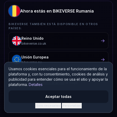
Ahora estás en BIKEVERSE Rumania
BIKEVERSE TAMBIÉN ESTÁ DISPONIBLE EN OTROS
PAÍSES:
Reino Unido
→
bikeverse.co.uk
Unión Europea
→
bikeverse.eu
Usamos cookies esenciales para el funcionamiento de la
plataforma y, con tu consentimiento, cookies de análisis y
publicidad para entender cómo se usa el sitio y apoyar la
Protegido por reCAPTCHA de Google. Se aplican la
Política de privacidad
y los
Términos de servicio
de Google.
plataforma.
Detalles
Aceptar todas
Solo necesarias
Personalizar
·