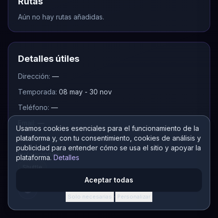
Rutas
Aún no hay rutas añadidas.
Detalles útiles
Dirección:
—
Temporada:
08 may - 30 nov
Teléfono:
—
Email:
—
Usamos cookies esenciales para el funcionamiento de la
plataforma y, con tu consentimiento, cookies de análisis y
Precios de pases:
—
publicidad para entender cómo se usa el sitio y apoyar la
Instalaciones:
plataforma.
Detalles
Shuttle
Aceptar todas
Solo necesarias
Personalizar
·