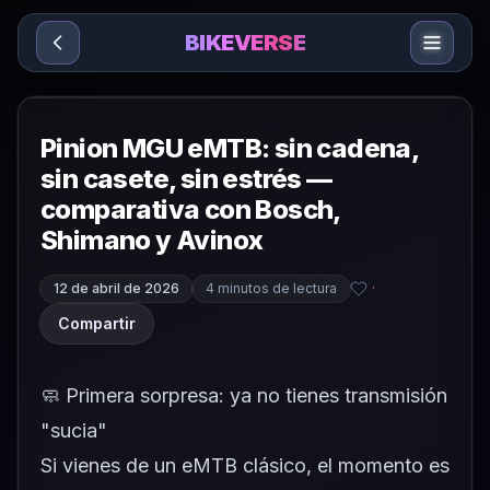
Sari la conținut
BIKEVERSE
Pinion MGU eMTB: sin cadena,
sin casete, sin estrés —
comparativa con Bosch,
Shimano y Avinox
12 de abril de 2026
4 minutos de lectura
·
Compartir
🧼 Primera sorpresa: ya no tienes transmisión
"sucia"
Si vienes de un eMTB clásico, el momento es