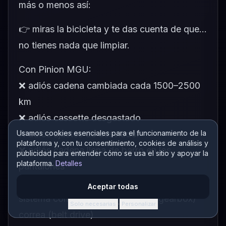
más o menos así:
👉 miras la bicicleta y te das cuenta de que...
no tienes nada que limpiar.
Con Pinion MGU:
❌ adiós cadena cambiada cada 1500–2500
km
❌ adiós cassette desgastado
Usamos cookies esenciales para el funcionamiento de la
❌ adiós ajustes de desviador
plataforma y, con tu consentimiento, cookies de análisis y
❌ adiós cadena llena de barro en los
publicidad para entender cómo se usa el sitio y apoyar la
plataforma.
Detalles
pantalones
👉 tienes:
Aceptar todas
sistema completamente cerrado (gearbox)
Solo necesarias
Personalizar
·
correa (belt drive)