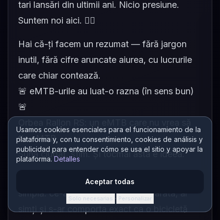
tari lansări din ultimii ani. Nicio presiune.
Suntem noi aici. 👌🏻
Hai că-ți facem un rezumat — fără jargon
inutil, fără cifre aruncate aiurea, cu lucrurile
care chiar contează.
🚨 eMTB-urile au luat-o razna (în sens bun)
🚨
Orbea Rallon RS: un eMTB care nu vrea să
Usamos cookies esenciales para el funcionamiento de la
fie eMTB
plataforma y, con tu consentimiento, cookies de análisis y
publicidad para entender cómo se usa el sitio y apoyar la
Sună ciudat, știm. Și tocmai asta e ideea.
plataforma.
Detalles
Orbea a lansat Rallon RS cu o filozofie
Aceptar todas
simplă: ce-ar fi dacă un e-bike ar arăta, ar
Solo necesarias
Personalizar
·
simți și s-ar comporta exact ca o bicicletă