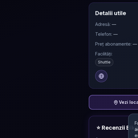
Detalii utile
Adresă:
—
Telefon:
—
Preț abonamente:
—
Facilități:
Shuttle
Vezi loc
F
⭐
Recenzii Bik
a
e