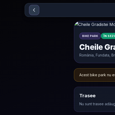
Sari la conținut
BIKE PARK
ÎN SEZ
Cheile Gr
România, Fundata, B
Acest bike park nu es
Trasee
Nu sunt trasee adăug