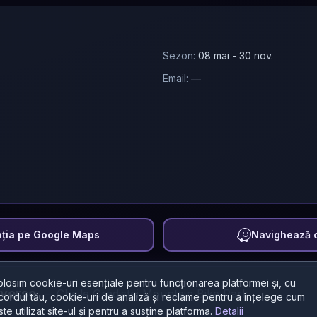
Sezon:
08 mai - 30 nov.
Email:
—
ația pe Google Maps
Navighează 
olosim cookie-uri esențiale pentru funcționarea platformei și, cu
everse
—
Cheile Gradistei Mountain Bike Park
cordul tău, cookie-uri de analiză și reclame pentru a înțelege cum
ste utilizat site-ul și pentru a susține platforma.
Detalii