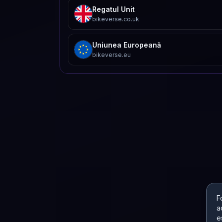
Regatul Unit
bikeverse.co.uk
Uniunea Europeană
bikeverse.eu
F
a
e