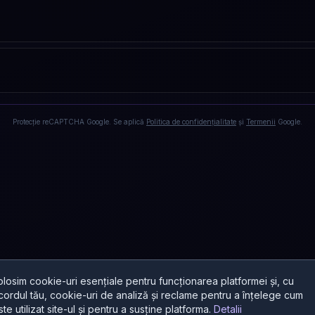
Protecție reCAPTCHA Google. Se aplică
Politica de confidențialitate
și
Termenii
Google.
olosim cookie-uri esențiale pentru funcționarea platformei și, cu
cordul tău, cookie-uri de analiză și reclame pentru a înțelege cum
ste utilizat site-ul și pentru a susține platforma.
Detalii